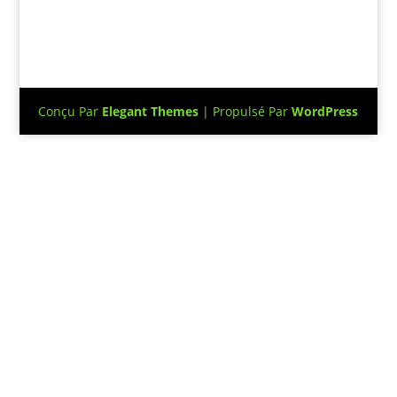
Conçu Par
Elegant Themes
| Propulsé Par
WordPress