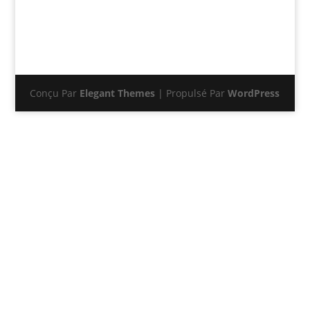
Conçu Par
Elegant Themes
| Propulsé Par
WordPress